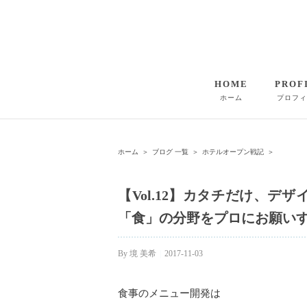
HOME
PROF
ホーム
プロフィ
ホーム
＞
ブログ 一覧
＞
ホテルオープン戦記
＞
【Vol.12】カタチだけ、
「食」の分野をプロにお願い
By
境 美希
|
2017-11-03
食事のメニュー開発は