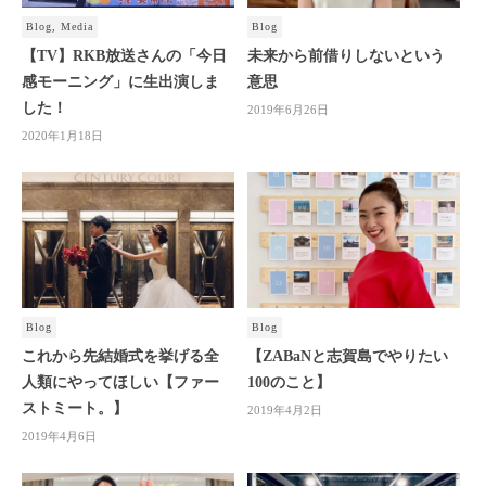
Blog
,
Media
Blog
【TV】RKB放送さんの「今日
未来から前借りしないという
感モーニング」に生出演しま
意思
した！
2019年6月26日
2020年1月18日
Blog
Blog
これから先結婚式を挙げる全
【ZABaNと志賀島でやりたい
人類にやってほしい【ファー
100のこと 】
ストミート。】
2019年4月2日
2019年4月6日