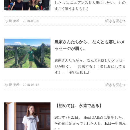
したちは ニュアンスを大事にしたい。 もの
すごく違うよりも [...]
続きを読む
By
境 美希
|
2018-06-20
農家さんたちから、 なんとも嬉しいメ
ッセージが届く。
農家さんたちから、 なんとも嬉しいメッセー
ジが届く。 「共感する！！楽しみにしてま
す！」 「ぜひ出店 [...]
続きを読む
By
境 美希
|
2018-06-12
【初めては、永遠である】
2017年7月22日。 Hotel ZABaNは誕生した。
その日に泊まってくれた人を、私は一生忘れ
[...]