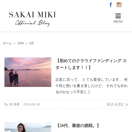
ホーム
＞
2018
＞
6月
【初めてのクラウドファンディング ス
タートします！！】
正直に言って、 とても緊張しています。 何
十回と想いを書き直したけど、 それでも伝わ
るのかなって不安 [...]
続きを読む
By
境 美希
|
2018-06-30
【20代、最後の挑戦。】