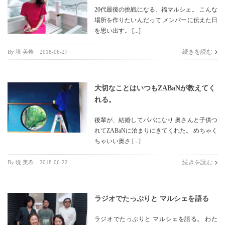
20代最後の挑戦になる、福マルシェ。 こんな
場所を作りたいんだって メンバーに伝えた日
を思い出す。 [...]
続きを読む
By
境 美希
|
2018-06-27
大切なことはいつもZABaNが教えてく
れる。
後輩が、結婚してパパになり 奥さんと子供つ
れてZABaNに泊まりにきてくれた。 めちゃく
ちゃいい奥さ [...]
続きを読む
By
境 美希
|
2018-06-22
ラジオでたっぷりと マルシェを語る
ラジオでたっぷりと マルシェを語る。 わた