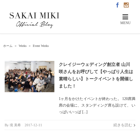
ホーム
＞
Works
＞
Event Works
クレイジーウェディング創立者 山川
咲さんをお呼びして【やっぱり人生は
素晴らしい】トークイベントを開催し
ました！
1ヶ月をかけたイベントが終わった。 120席満
席の会場に、スタンディング席も設けて、 い
っぱいいっぱ [...]
続きを読む
By
境 美希
|
2017-12-11