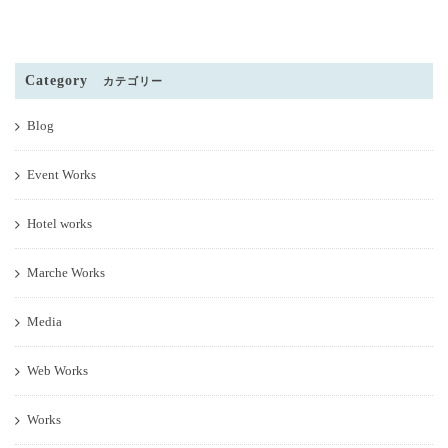
Category
カテゴリー
Blog
Event Works
Hotel works
Marche Works
Media
Web Works
Works