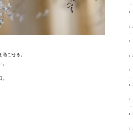
を過ごせる。
い。
日。