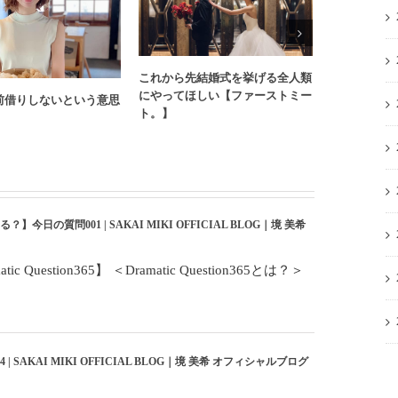
これから先結婚式を挙げる全人類
にやってほしい【ファーストミー
前借りしないという意思
【ZABaNと
ト。】
のこと 】
質問001 | SAKAI MIKI OFFICIAL BLOG｜境 美希
 Question365】 ＜Dramatic Question365とは？＞
AKAI MIKI OFFICIAL BLOG｜境 美希 オフィシャルブログ