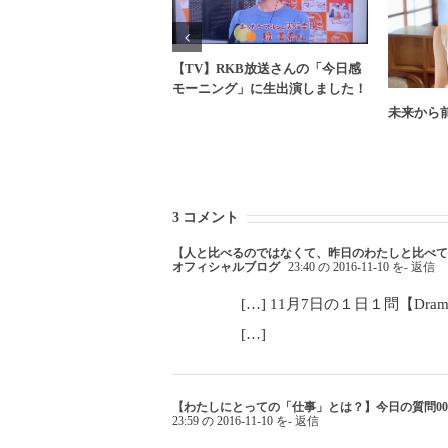
【TV】RKB放送さんの「今日感
モーニング」に生出演しました！
未来から
3 コメント
【人と比べるのではなくて、昨日のわたしと比べてる？】今日の
オフィシャルブログ
23:40 の 2016-11-10 を
- 返信
[…] 11月7日の１日１問【Dramatic
[…]
【わたしにとっての「仕事」とは？】今日の質問004 | S
23:59 の 2016-11-10 を
- 返信