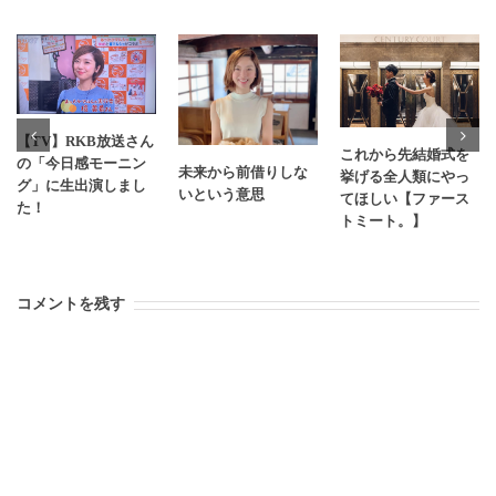
【TV】RKB放送さん
これから先結婚式を
の「今日感モーニン
未来から前借りしな
挙げる全人類にやっ
グ」に生出演しまし
いという意思
てほしい【ファース
た！
トミート。】
コメントを残す