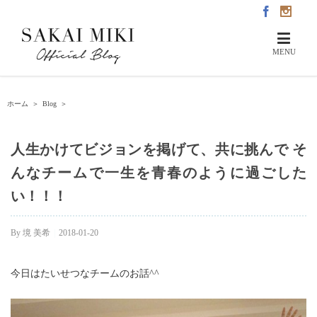
ホーム
＞
Blog
＞
人生かけてビジョンを掲げて、共に挑んで そ
んなチームで一生を青春のように過ごした
い！！！
By
境 美希
|
2018-01-20
今日はたいせつなチームのお話^^