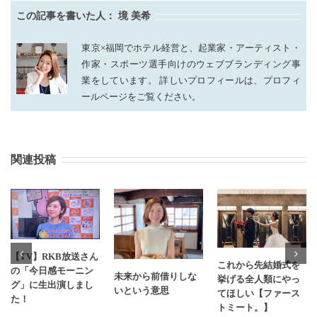
この記事を書いた人：
境 美希
東京×福岡でホテル経営と、起業家・アーティスト・
作家・スポーツ選手向けのウェブブランディング事
業をしています。 詳しいプロフィールは、プロフィ
ールページをご覧ください。
関連投稿
【TV】RKB放送さん
これから先結婚式を
の「今日感モーニン
未来から前借りしな
挙げる全人類にやっ
グ」に生出演しまし
いという意思
てほしい【ファース
た！
トミート。】