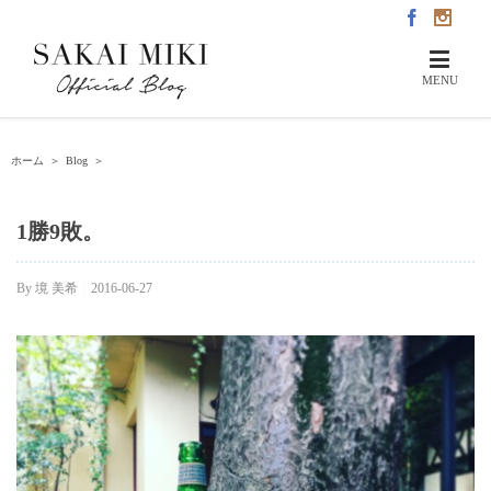
ホーム
＞
Blog
＞
1勝9敗。
By
境 美希
|
2016-06-27