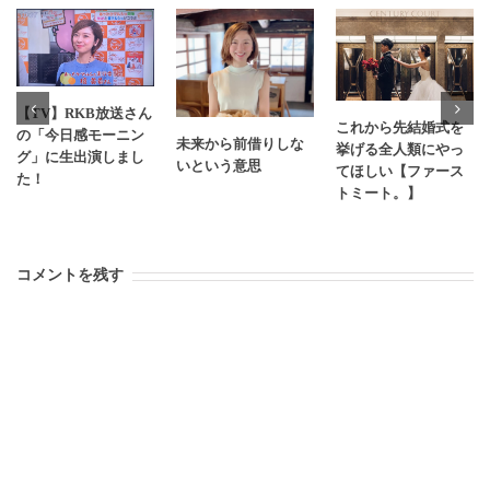
【TV】RKB放送さん
これから先結婚式を
の「今日感モーニン
未来から前借りしな
挙げる全人類にやっ
グ」に生出演しまし
いという意思
てほしい【ファース
た！
トミート。】
コメントを残す