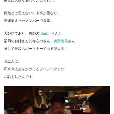
確実に人生が変わった日でした。
偶然とは思えない出来事が重なり、
急遽集まったメンバーで食事。
大師匠であり、恩師の
johnkim
さんと
福岡のお姉さん的存在のさん、
奥野恵美
さん
そして最高のパートナーである健太郎！
お二人に、
私が今人生をかけてるプロジェクトの
お話をしたんです。