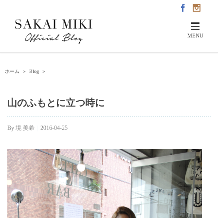
ホーム
＞
Blog
＞
山のふもとに立つ時に
By
境 美希
|
2016-04-25