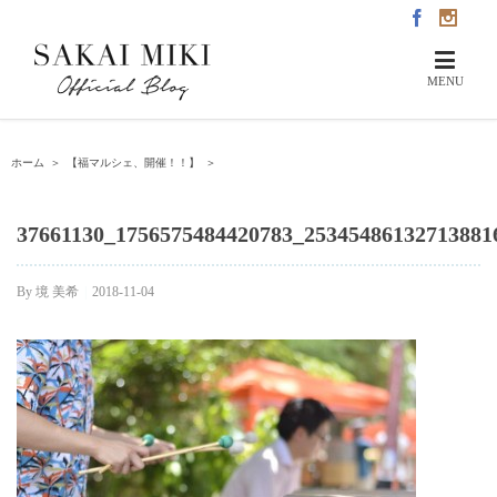
ホーム
＞
【福マルシェ、開催！！】
＞
37661130_1756575484420783_25345486132713881
By
境 美希
|
2018-11-04