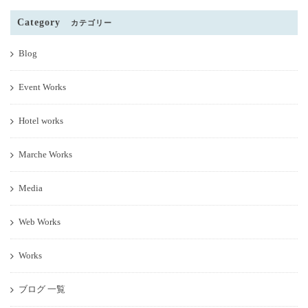
Category
カテゴリー
Blog
Event Works
Hotel works
Marche Works
Media
Web Works
Works
ブログ 一覧