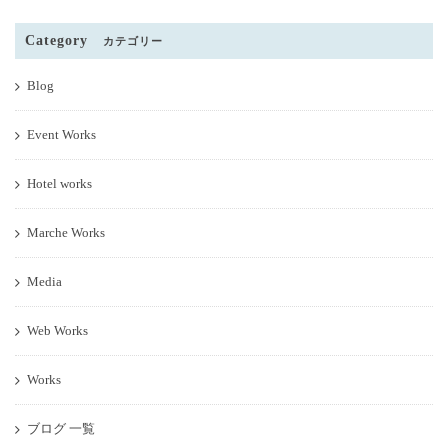
Category
カテゴリー
Blog
Event Works
Hotel works
Marche Works
Media
Web Works
Works
ブログ 一覧