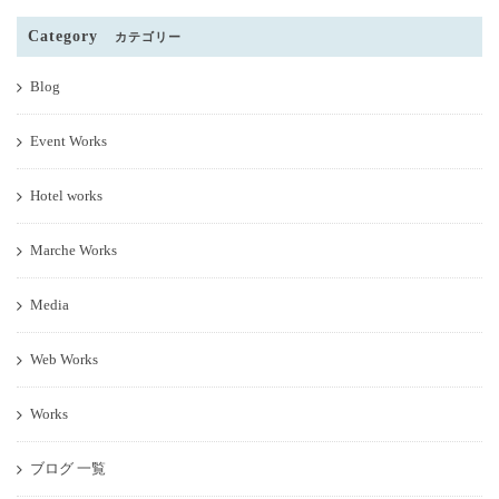
Category
カテゴリー
Blog
Event Works
Hotel works
Marche Works
Media
Web Works
Works
ブログ 一覧