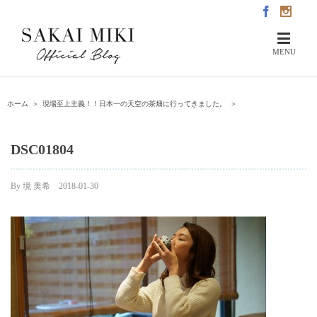
ホーム
＞
現場至上主義！！日本一の天空の茶畑に行ってきました。
＞
DSC01804
By
境 美希
|
2018-01-30