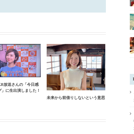
KB放送さんの「今日感
これから先
グ」に生出演しました！
にやってほ
未来から前借りしないという意思
ト。】