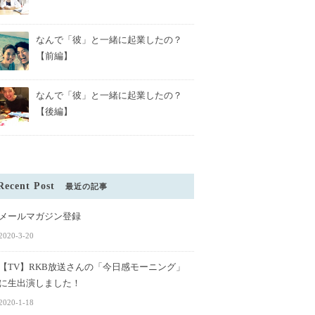
なんで「彼」と一緒に起業したの？
【前編】
なんで「彼」と一緒に起業したの？
【後編】
Recent Post
最近の記事
結婚式を挙げる全人類
メールマガジン登録
しい【ファーストミー
【ZABaNと志賀島でやりたい100
2020-3-20
のこと 】
【TV】RKB放送さんの「今日感モーニング」
に生出演しました！
2020-1-18