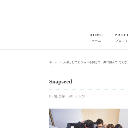
HOME
PROF
ホーム
プロフィ
ホーム
＞
人生かけてビジョンを掲げて、共に挑んで そん
＞
Snapseed
By
境 美希
|
2018-01-20