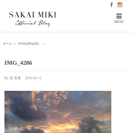
ホーム
＞
101点以外は0点。
＞
IMG_4286
By
境 美希
|
2016-04-12