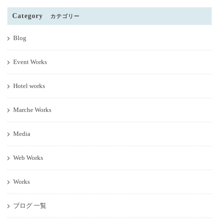
Category
カテゴリー
Blog
Event Works
Hotel works
Marche Works
Media
Web Works
Works
ブログ 一覧