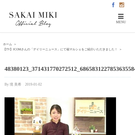
ホーム
＞
【TV】JCOMさんの「デイリーニュース」にて福マルシェをご紹介いただきました！
＞
48380123_371431770272512_686583122785363558
By
境 美希
|
2019-01-02