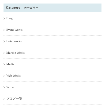
Category
カテゴリー
Blog
Event Works
Hotel works
Marche Works
Media
Web Works
Works
ブログ 一覧