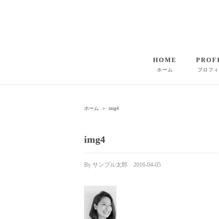
HOME
PROF
ホーム
プロフィ
ホーム
＞
img4
img4
By
サンプル太郎
|
2016-04-05