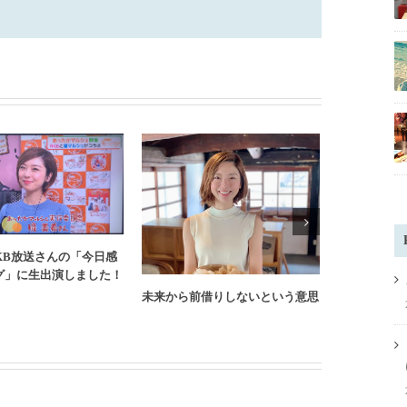
KB放送さんの「今日感
これから先
グ」に生出演しました！
にやってほ
未来から前借りしないという意思
ト。】