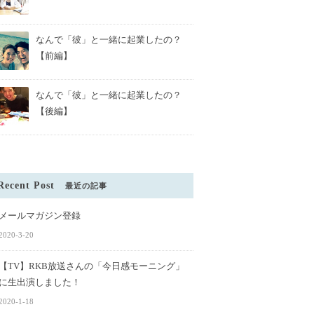
なんで「彼」と一緒に起業したの？
【前編】
なんで「彼」と一緒に起業したの？
【後編】
Recent Post
最近の記事
結婚式を挙げる全人類
メールマガジン登録
しい【ファーストミー
【ZABaNと志賀島でやりたい100
2020-3-20
のこと 】
【TV】RKB放送さんの「今日感モーニング」
に生出演しました！
2020-1-18