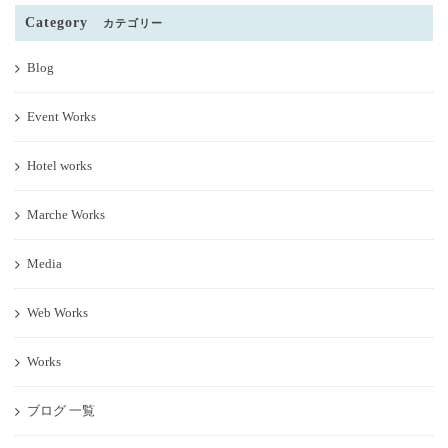
Category
カテゴリー
Blog
Event Works
Hotel works
Marche Works
Media
Web Works
Works
ブログ 一覧