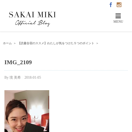
ホーム
＞
【読書合宿のススメ】わたしが気をつけた５つのポイント
＞
IMG_2109
By
境 美希
|
2018-01-05