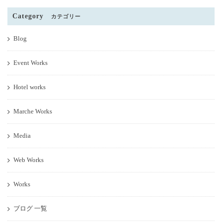
Category
カテゴリー
Blog
Event Works
Hotel works
Marche Works
Media
Web Works
Works
ブログ 一覧