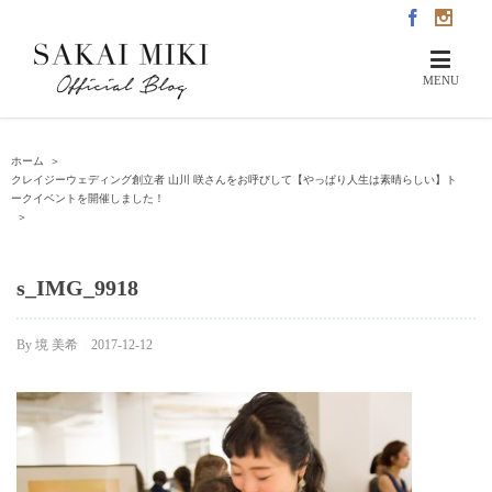
ホーム
＞
クレイジーウェディング創立者 山川 咲さんをお呼びして【やっぱり人生は素晴らしい】ト
ークイベントを開催しました！
＞
s_IMG_9918
By
境 美希
|
2017-12-12