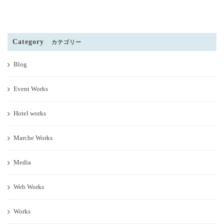
Category
カテゴリー
Blog
Event Works
Hotel works
Marche Works
Media
Web Works
Works