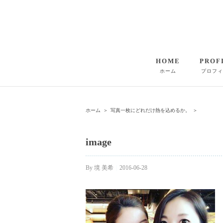
HOME
PROF
ホーム
プロフィ
ホーム
＞
写真一枚にどれだけ熱を込めるか。
＞
image
By
境 美希
|
2016-06-28