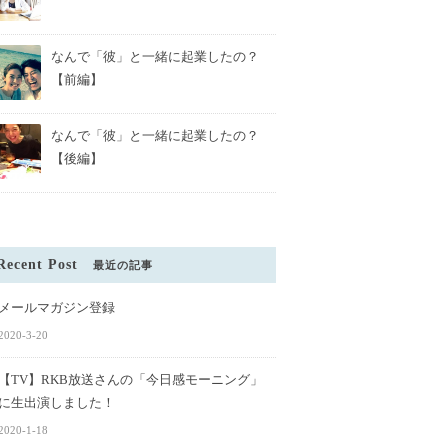
なんで「彼」と一緒に起業したの？
【前編】
なんで「彼」と一緒に起業したの？
【後編】
Recent Post
最近の記事
結婚式を挙げる全人類
メールマガジン登録
しい【ファーストミー
【ZABaNと志賀島でやりたい100
2020-3-20
のこと 】
【TV】RKB放送さんの「今日感モーニング」
に生出演しました！
2020-1-18