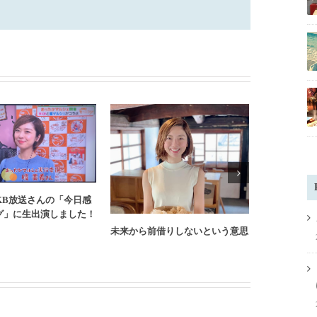
KB放送さんの「今日感
これから先
グ」に生出演しました！
にやってほ
未来から前借りしないという意思
ト。】