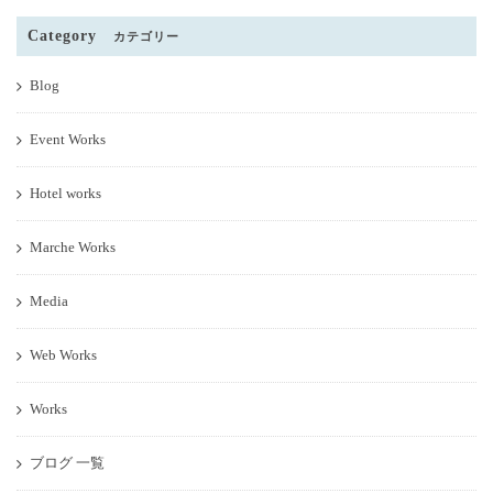
Category
カテゴリー
Blog
Event Works
Hotel works
Marche Works
Media
Web Works
Works
ブログ 一覧