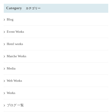
Category
カテゴリー
Blog
Event Works
Hotel works
Marche Works
Media
Web Works
Works
ブログ 一覧