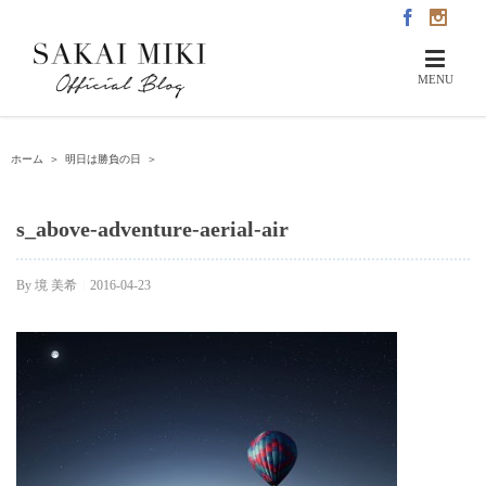
ホーム
＞
明日は勝負の日
＞
s_above-adventure-aerial-air
By
境 美希
|
2016-04-23