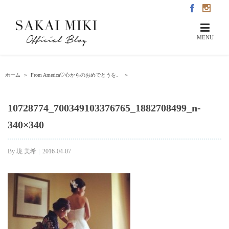
ホーム
＞
From America♡心からのおめでとうを。
＞
10728774_700349103376765_1882708499_n-
340×340
By
境 美希
|
2016-04-07