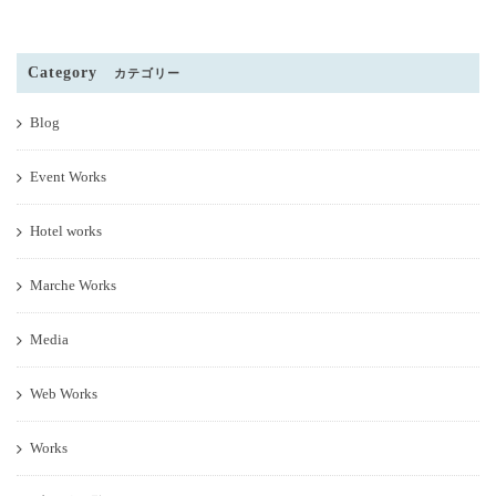
Category
カテゴリー
Blog
Event Works
Hotel works
Marche Works
Media
Web Works
Works