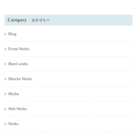
Category
カテゴリー
Blog
Event Works
Hotel works
Marche Works
Media
Web Works
Works