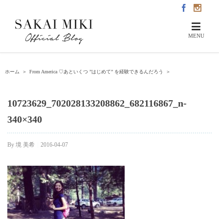
ホーム
＞
From America ♡あといくつ ”はじめて” を経験できるんだろう
＞
10723629_702028133208862_682116867_n-
340×340
By
境 美希
|
2016-04-07