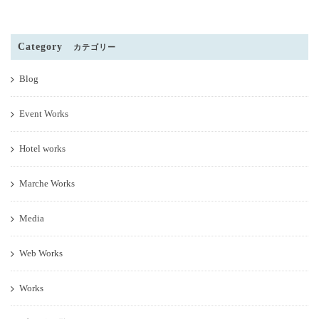
Category
カテゴリー
Blog
Event Works
Hotel works
Marche Works
Media
Web Works
Works