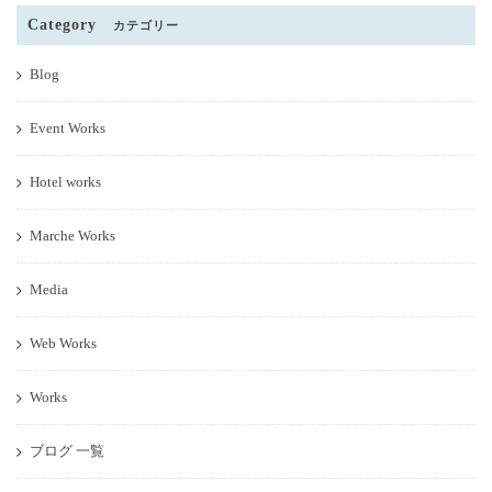
Category
カテゴリー
Blog
Event Works
Hotel works
Marche Works
Media
Web Works
Works
ブログ 一覧