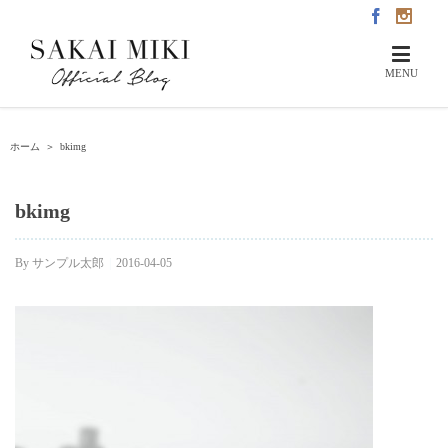
ホーム
＞
bkimg
bkimg
By
サンプル太郎
|
2016-04-05